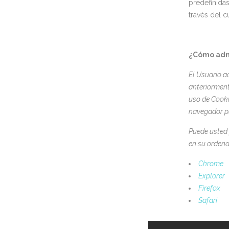
predefinidas
través del c
¿Cómo admi
El Usuario a
anteriormen
uso de Cooki
navegador pu
Puede usted 
en su ordena
Chrome
Explorer
Firefox
Safari