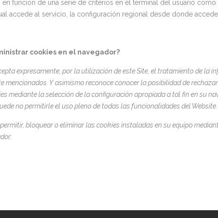
 en función de una serie de criterios en el terminal del usuario como
ual accede al servicio, la configuración regional desde donde accede a
nistrar cookies en el navegador?
cepta expresamente, por la utilización de este Site, el tratamiento de la 
te mencionados.
Y asimismo reconoce conocer la posibilidad de rechazar
es mediante la selección de la configuración apropiada a tal fin en su na
ede no permitirle el uso pleno de todas las funcionalidades del Website.
permitir, bloquear o eliminar las cookies instaladas en su equipo median
dor: