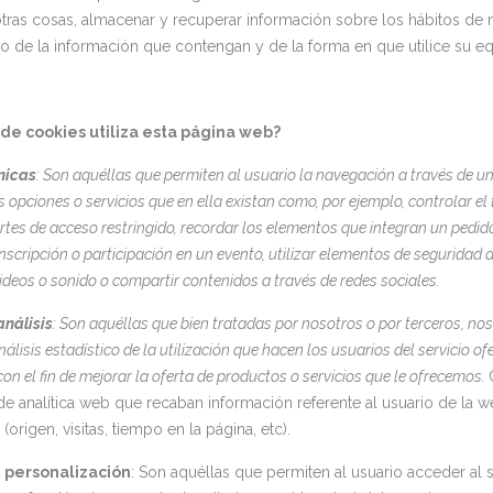
otras cosas, almacenar y recuperar información sobre los hábitos de 
 de la información que contengan y de la forma en que utilice su equ
 de cookies utiliza esta página web?
nicas
: Son aquéllas que permiten al usuario la navegación a través de u
s opciones o servicios que en ella existan como, por ejemplo, controlar el 
rtes de acceso restringido, recordar los elementos que integran un pedido,
 inscripción o participación en un evento, utilizar elementos de segurida
videos o sonido o compartir contenidos a través de redes sociales.
análisis
: Son aquéllas que bien tratadas por nosotros o por terceros, nos 
álisis estadístico de la utilización que hacen los usuarios del servicio o
on el fin de mejorar la oferta de productos o servicios que le ofrecemos.
e analítica web que recaban información referente al usuario de la we
(origen, visitas, tiempo en la página, etc).
 personalización
: Son aquéllas que permiten al usuario acceder al s