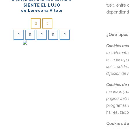
web, entre 
SIENTE EL LUJO
de Loredana Vitale
dependiendo
¿Qué tipos
Cookies téc
las diferente
acceder a pa
solicitud de
difusión de 
Cook
ies de 
medición y an
página web c
programas d
ha realizado 
Cookies de